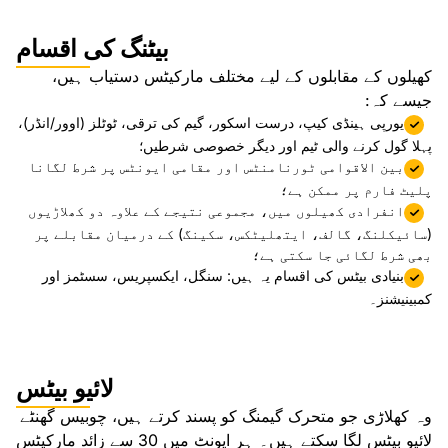
بیٹنگ کی اقسام
کھیلوں کے مقابلوں کے لیے مختلف مارکیٹس دستیاب ہیں،
جیسے کہ:
یورپی ہینڈی کیپ، درست اسکور، گیم کی ترقی، ٹوٹلز (اوور/انڈر)،
پہلا گول کرنے والی ٹیم اور دیگر خصوصی شرطیں؛
بین الاقوامی ٹورنامنٹس اور مقامی ایونٹس پر شرط لگانا
پلیٹ فارم پر ممکن ہے؛
انفرادی کھیلوں میں، مجموعی نتیجے کے علاوہ دو کھلاڑیوں
(سائیکلنگ، گالف، ایتھلیٹکس، سکینگ) کے درمیان مقابلے پر
بھی شرط لگائی جا سکتی ہے؛
بنیادی بیٹس کی اقسام یہ ہیں: سنگل، ایکسپریس، سسٹمز اور
کمبینیشنز۔
لائیو بیٹس
وہ کھلاڑی جو متحرک گیمنگ کو پسند کرتے ہیں، چوبیس گھنٹے
لائیو بیٹس لگا سکتے ہیں۔ ہر ایونٹ میں 30 سے زائد مارکیٹس