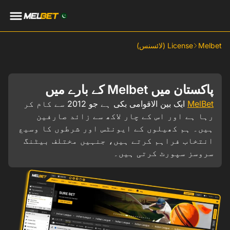
Melbet
License (لائسنس)
پاکستان میں Melbet کے بارے میں
MelBet
ایک بین الاقوامی بکی ہے جو 2012 سے کام کر
رہا ہے اور اس کے چار لاکھ سے زائد صارفین
ہیں۔ ہم کھیلوں کے ایونٹس اور شرطوں کا وسیع
انتخاب فراہم کرتے ہیں، جنہیں مختلف بیٹنگ
سروسز سپورٹ کرتی ہیں۔