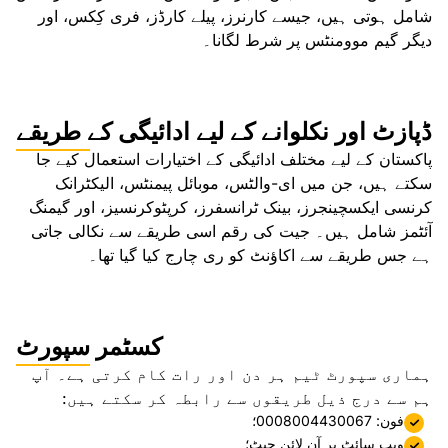
شامل ہوتی ہیں، جیسے کارنرز، پیلے کارڈز، فری کِکس، اور
دیگر گیم موومنٹس پر شرط لگانا۔
ڈپازٹ اور نکلوانے کے لیے ادائیگی کے طریقے
پاکستان کے لیے مختلف ادائیگی کے اختیارات استعمال کیے جا
سکتے ہیں، جن میں ای-والٹس، موبائل پیمنٹس، الیکٹرانک
کرنسی ایکسچینجرز، بینک ٹرانسفرز، کرپٹوکرنسیز، اور گیمنگ
آئٹمز شامل ہیں۔ جیت کی رقم اسی طریقے سے نکالی جاتی
ہے جس طریقے سے اکاؤنٹ کو ری چارج کیا گیا تھا۔
کسٹمر سپورٹ
ہماری سپورٹ ٹیم ہر دن اور رات کام کرتی ہے۔ آپ
ہم سے درج ذیل طریقوں سے رابطہ کر سکتے ہیں:
فون: 0008004430067؛
ویب سائٹ پر آن لائن چیٹ؛