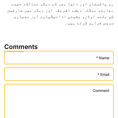
ہم پاکستان اور دنیا بھر کے دیگر ممالک، جیسے
بھارت، بنگلہ دیش، افریقہ اور دیگر میں صارفین
کو بلند اوڈز، یقینی ادائیگیاں، اور معیاری
سروس فراہم کرتے ہیں۔
Comments