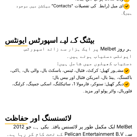
ای میل (رابطہ کی تفصیلات "Contacts” سیکشن میں موجود
ہیں)۔
بیٹنگ کے لیے اسپورٹس ایونٹس
ہر روز Melbet پر ایک ہزار سے زائد اسپورٹس
ایونٹس دستیاب ہوتے ہیں۔
دستیاب کھیلوں میں شامل ہیں:
مشہور کھیل: کرکٹ، فٹبال، ٹینس، باسکٹ بال، والی بال، ہاکی،
باکسنگ، ہینڈ بال، امریکن فٹبال اور بیس بال؛
دیگر کھیل: سنوکر، فارمولا 1، سائیکلنگ، اسکی جمپنگ، کرلنگ،
فلوربال، واٹر پولو اور مزید۔
لائسنسنگ اور حفاظت
MelBet ایک مکمل طور پر لائسنس یافتہ بکی ہے جو 2012
سے Pelican Entertainment B.V کے تحت کام کر رہا ہے۔